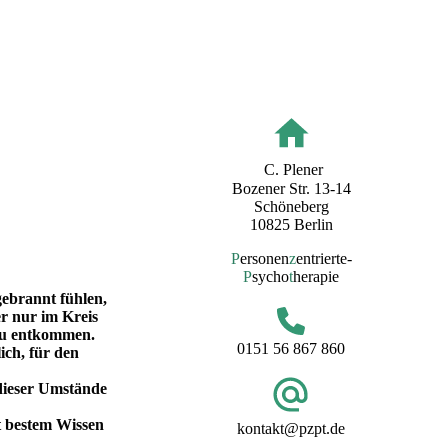
C. Plener
Bozener Str. 13-14
Schöneberg
10825 Berlin
P
ersonen
z
entrierte-
P
sycho
t
herapie
gebrannt fühlen,
r nur im Kreis
 zu entkommen.
0151 56 867 860
ch, für den
 dieser Umstände
t bestem Wissen
kontakt@pzpt.de